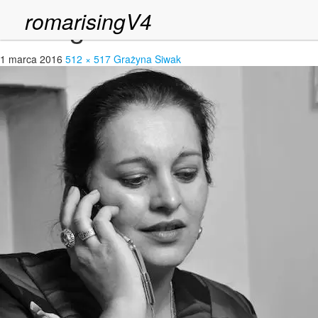
romarisingV4
siwakg1
1 marca 2016
512 × 517
Grażyna Siwak