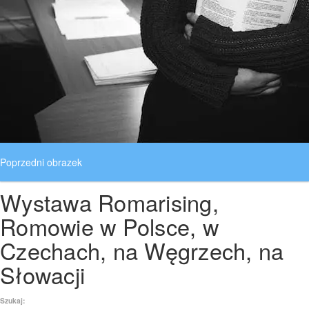
Poprzedni obrazek
Wystawa Romarising,
Następny obrazek
Romowie w Polsce, w
Czechach, na Węgrzech, na
Słowacji
Szukaj: