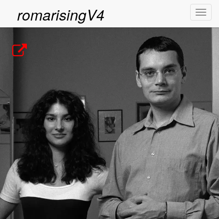
romarisingV4
Toggl
navig