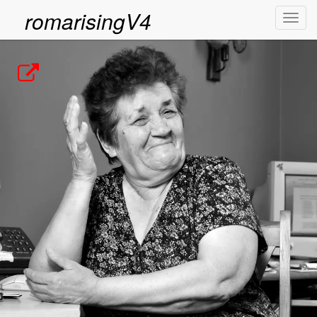
romarisingV4
Toggl
navig