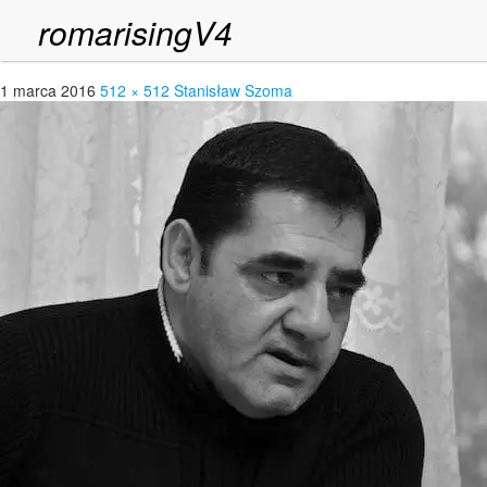
romarisingV4
zoma1
1 marca 2016
512 × 512
Stanisław Szoma