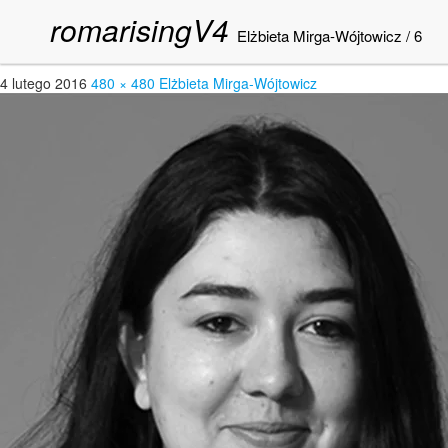
romarisingV4
6
Elżbieta Mirga-Wójtowicz
/
6
4 lutego 2016
480 × 480
Elżbieta Mirga-Wójtowicz