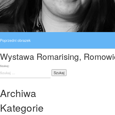
Poprzedni obrazek
Wystawa Romarising, Romowie
Następny obrazek
Szukaj:
Archiwa
Kategorie