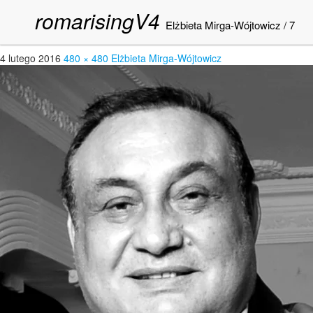
romarisingV4
7
Elżbieta Mirga-Wójtowicz
/
7
4 lutego 2016
480 × 480
Elżbieta Mirga-Wójtowicz